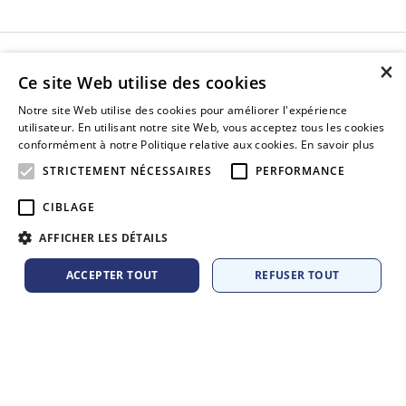
×
À propos de nous
Ce site Web utilise des cookies
Liens utiles
Notre site Web utilise des cookies pour améliorer l'expérience
utilisateur. En utilisant notre site Web, vous acceptez tous les cookies
conformément à notre Politique relative aux cookies.
En savoir plus
STRICTEMENT NÉCESSAIRES
PERFORMANCE
CIBLAGE
AFFICHER LES DÉTAILS
ACCEPTER TOUT
REFUSER TOUT
Facebook
Strictement nécessaires
Performance
Ciblage
Les cookies strictement nécessaires habilitent des fonctionnalités de base
du site Web telles que la connexion des utilisateurs et la gestion des