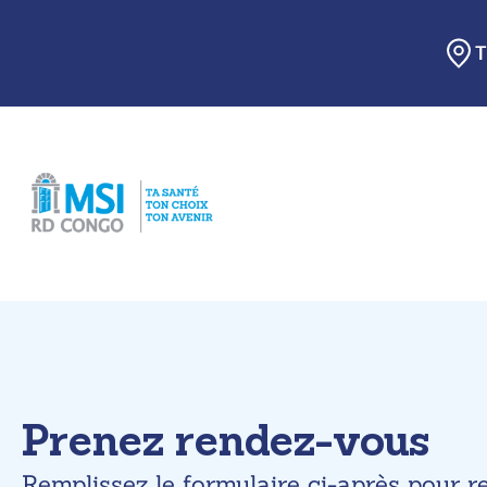
Skip
to
content
Prenez rendez-vous
Remplissez le formulaire ci-après pour 